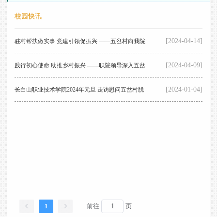
校园快讯
[2024-04-14]
驻村帮扶做实事 党建引领促振兴 ——五岔村向我院
[2024-04-09]
赠送锦旗
践行初心使命 助推乡村振兴 ——职院领导深入五岔
[2024-01-04]
村走访调研
长白山职业技术学院2024年元旦 走访慰问五岔村脱
贫户
1
前往
页