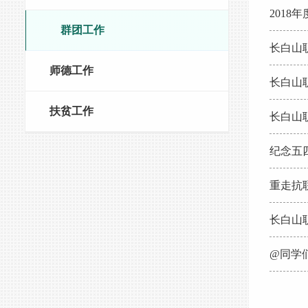
联精神
201
群团工作
工作的
长白山
师德工作
长白山
扶贫工作
长白山
纪念五
重走抗
教育活
长白山
@同学