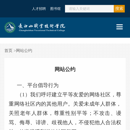
搜索
人才招聘
图书馆
Toggl
navig
首页
>
网站公约
网站公约
一、平台倡导行为
（1）我们呼吁建立平等友爱的网络社区，尊
重网络社区内的其他用户。关爱未成年人群体，
关照老年人群体，尊重性别平等；不攻击、谩
骂、侮辱、诽谤、歧视他人，不侵犯他人合法权