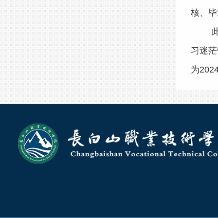
核、毕
习迷茫
为20