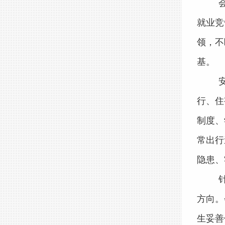
就业竞
领，不
基。
行、住
制度、
常出行
隐患、
方向。
生妥善